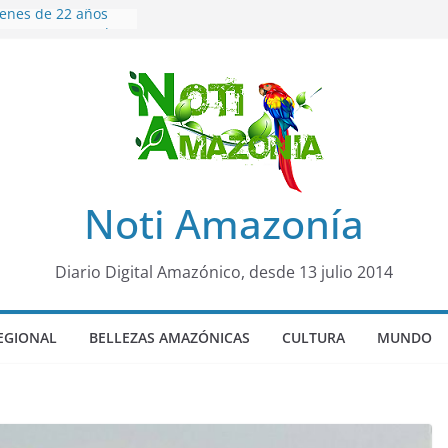
venes de 22 años
ueron encontrados
to lopez
años de prisión a
so de Alison,
uero sensación de
legó para
olo Colo de Chile
oquia Diez de
Noti Amazonía
su nueva reina por
ño”: una alerta
Diario Digital Amazónico, desde 13 julio 2014
s de dormir mal en
 mental
EGIONAL
BELLEZAS AMAZÓNICAS
CULTURA
MUNDO