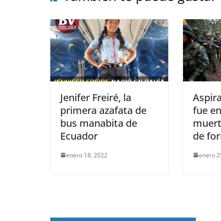
Jenifer Freiré, la
Aspir
primera azafata de
fue e
bus manabita de
muert
Ecuador
de fo
enero 18, 2022
enero 2