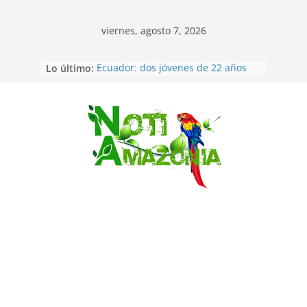
viernes, agosto 7, 2026
Lo último:
Ecuador: dos jóvenes de 22 años
desaparecidos fueron encontrados
muertos en Puerto lopez
Sentencian a 34 años de prisión a
implicados en caso de Alison,
Saltar
oriunda de Tena
Vozinha, el arquero sensación de
cabo Verde, ya llegó para
incorporarse a Colo Colo de Chile
Pastaza: la parroquia Diez de
Agosto eligió a su nueva reina por
su aniversario
La “deuda de sueño”: una alerta
sobre los efectos de dormir mal en
la salud física y mental