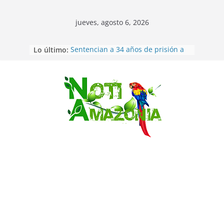
jueves, agosto 6, 2026
Lo último:
Sentencian a 34 años de prisión a
implicados en caso de Alison,
oriunda de Tena
Vozinha, el arquero sensación de
cabo Verde, ya llegó para
Saltar
incorporarse a Colo Colo de Chile
Pastaza: la parroquia Diez de
Agosto eligió a su nueva reina por
su aniversario
La “deuda de sueño”: una alerta
sobre los efectos de dormir mal en
la salud física y mental
Pastaza: Puyo será sede
del XII Foro Social Panamazónico, d
e pueblos indígenas y sociedad
civil por la defensa de la Amazonía