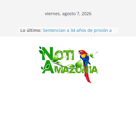
viernes, agosto 7, 2026
Ecuador: dos jóvenes de 22 años
Lo último:
desaparecidos fueron encontrados
muertos en Puerto lopez
Sentencian a 34 años de prisión a
implicados en caso de Alison,
oriunda de Tena
Saltar
Vozinha, el arquero sensación de
cabo Verde, ya llegó para
incorporarse a Colo Colo de Chile
Pastaza: la parroquia Diez de
Agosto eligió a su nueva reina por
su aniversario
La “deuda de sueño”: una alerta
sobre los efectos de dormir mal en
la salud física y mental