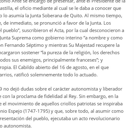
tonio Ante se encargó de presentar, ante el Presidente de la
tilla, el oficio mediante al cual se le daba a conocer que
no lo asumía la Junta Soberana de Quito. Al mismo tiempo,
e, de inmediato, se pronunció a favor de la Junta. Los
 pueblo”, suscribieron el Acta, por la cual desconocieron a
la Junta Suprema como gobierno interino “a nombre y como
on Fernando Séptimo y mientras Su Majestad recupere la
ncargaron sostener “la pureza de la religión, los derechos
a todos sus enemigos, principalmente franceses”; y
ropia. El Cabildo abierto del 16 de agosto, en el que
arrios, ratificó solemnemente todo lo actuado.
9 no dejó dudas sobre el carácter autonomista y liberador
 con la proclama de fidelidad al Rey. Sin embargo, en la
 movimiento de aquellos criollos patriotas se inspiraba
enio Espejo (1747-1795) y que, sobre todo, al asumir como
presentación del pueblo, ejecutaba un acto revolucionario
to autonomista.