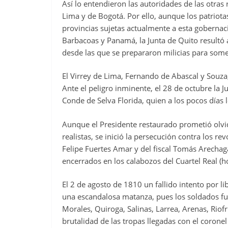
Así lo entendieron las autoridades de las otras 
Lima y de Bogotá. Por ello, aunque los patriota
provincias sujetas actualmente a esta gobernac
Barbacoas y Panamá, la Junta de Quito resultó a
desde las que se prepararon milicias para some
El Virrey de Lima, Fernando de Abascal y Souz
Ante el peligro inminente, el 28 de octubre la J
Conde de Selva Florida, quien a los pocos días l
Aunque el Presidente restaurado prometió olvid
realistas, se inició la persecución contra los r
Felipe Fuertes Amar y del fiscal Tomás Arechag
encerrados en los calabozos del Cuartel Real (h
El 2 de agosto de 1810 un fallido intento por li
una escandalosa matanza, pues los soldados fus
Morales, Quiroga, Salinas, Larrea, Arenas, Riofr
brutalidad de las tropas llegadas con el coron