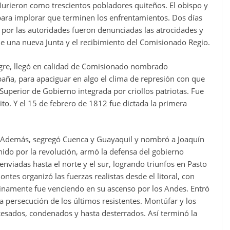
 Murieron como trescientos pobladores quiteños. El obispo y
 para implorar que terminen los enfrentamientos. Dos días
por las autoridades fueron denunciadas las atrocidades y
 de una nueva Junta y el recibimiento del Comisionado Regio.
egre, llegó en calidad de Comisionado nombrado
aña, para apaciguar en algo el clima de represión con que
Superior de Gobierno integrada por criollos patriotas. Fue
o. Y el 15 de febrero de 1812 fue dictada la primera
to. Además, segregó Cuenca y Guayaquil y nombró a Joaquín
ido por la revolución, armó la defensa del gobierno
enviadas hasta el norte y el sur, logrando triunfos en Pasto
ntes organizó las fuerzas realistas desde el litoral, con
inamente fue venciendo en su ascenso por los Andes. Entró
a persecución de los últimos resistentes. Montúfar y los
cesados, condenados y hasta desterrados. Así terminó la