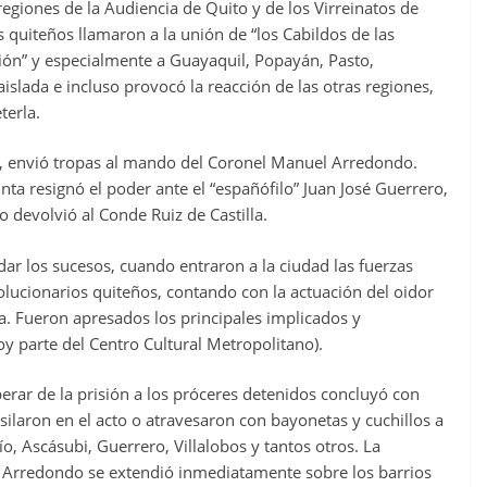
regiones de la Audiencia de Quito y de los Virreinatos de
s quiteños llamaron a la unión de “los Cabildos de las
ión” y especialmente a Guayaquil, Popayán, Pasto,
islada e incluso provocó la reacción de las otras regiones,
terla.
a, envió tropas al mando del Coronel Manuel Arredondo.
unta resignó el poder ante el “españófilo” Juan José Guerrero,
o devolvió al Conde Ruiz de Castilla.
ar los sucesos, cuando entraron a la ciudad las fuerzas
evolucionarios quiteños, contando con la actuación del oidor
a. Fueron apresados los principales implicados y
oy parte del Centro Cultural Metropolitano).
berar de la prisión a los próceres detenidos concluyó con
ilaron en el acto o atravesaron con bayonetas y cuchillos a
ío, Ascásubi, Guerrero, Villalobos y tantos otros. La
el Arredondo se extendió inmediatamente sobre los barrios