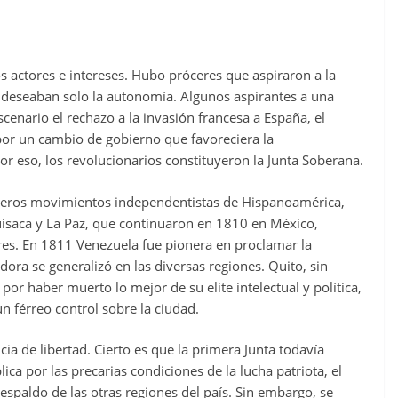
s actores e intereses. Hubo próceres que aspiraron a la
e deseaban solo la autonomía. Algunos aspirantes a una
enario el rechazo a la invasión francesa a España, el
por un cambio de gobierno que favoreciera la
Por eso, los revolucionarios constituyeron la Junta Soberana.
meros movimientos independentistas de Hispanoamérica,
isaca y La Paz, que continuaron en 1810 en México,
res. En 1811 Venezuela fue pionera en proclamar la
ra se generalizó en las diversas regiones. Quito, sin
or haber muerto lo mejor de su elite intelectual y política,
n férreo control sobre la ciudad.
ia de libertad. Cierto es que la primera Junta todavía
ica por las precarias condiciones de la lucha patriota, el
respaldo de las otras regiones del país. Sin embargo, se