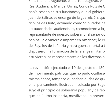
En la mañana siguiente, el día 10 de agosto, An
Real Audiencia, Manuel Urriez, Conde Ruiz de Cas
había cesado en sus funciones y que el gobier
Juan de Salinas se encargó de la guarnición, qu
criollos de Quito, actuando como “diputados del
las autoridades audienciales, reconocieron a 
representante de nuestro soberano, el señor d
península o viniere a imperar en América”; le e
del Rey, los de la Patria y hará guerra mortal 
dispusieron la formación de la falange militar p
estuvieron los representantes de los diversos b
La revolución ejecutada el 10 de agosto de 180
del movimiento patriota, que no pudo ocultarse
misma época, tampoco quedaban dudas de que el
en el pensamiento ilustrado inculcado por Eug
suyo el principio de soberanía popular y de re
que, en última instancia, movilizaba un proyec