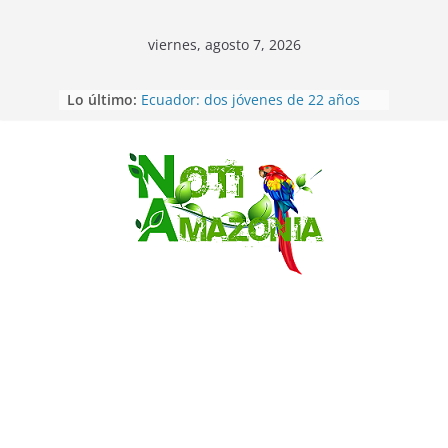
viernes, agosto 7, 2026
Lo último:
Ecuador: dos jóvenes de 22 años
desaparecidos fueron encontrados
muertos en Puerto lopez
Sentencian a 34 años de prisión a
implicados en caso de Alison,
Saltar
oriunda de Tena
Vozinha, el arquero sensación de
cabo Verde, ya llegó para
incorporarse a Colo Colo de Chile
Pastaza: la parroquia Diez de
Agosto eligió a su nueva reina por
su aniversario
La “deuda de sueño”: una alerta
sobre los efectos de dormir mal en
la salud física y mental