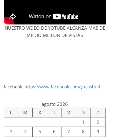
NUESTRO VIDEO DE YOTUBE ALCANZA MAS DE
MEDIO MILLÓN DE VISTAS
facebook.
https://www.facebook.com/yucashuti
agosto 2026
L
M
X
J
V
S
D
1
2
3
4
5
6
7
8
9