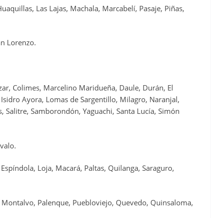
Huaquillas, Las Lajas, Machala, Marcabelí, Pasaje, Piñas,
an Lorenzo.
ar, Colimes, Marcelino Maridueña, Daule, Durán, El
Isidro Ayora, Lomas de Sargentillo, Milagro, Naranjal,
as, Salitre, Samborondón, Yaguachi, Santa Lucía, Simón
valo.
spíndola, Loja, Macará, Paltas, Quilanga, Saraguro,
 Montalvo, Palenque, Puebloviejo, Quevedo, Quinsaloma,