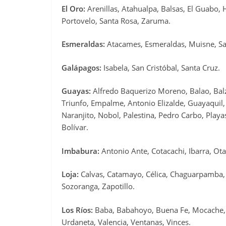
El Oro:
Arenillas, Atahualpa, Balsas, El Guabo, 
Portovelo, Santa Rosa, Zaruma.
Esmeraldas:
Atacames, Esmeraldas, Muisne, S
Galápagos:
Isabela, San Cristóbal, Santa Cruz.
Guayas:
Alfredo Baquerizo Moreno, Balao, Balz
Triunfo, Empalme, Antonio Elizalde, Guayaquil, 
Naranjito, Nobol, Palestina, Pedro Carbo, Play
Bolívar.
Imbabura:
Antonio Ante, Cotacachi, Ibarra, Ota
Loja:
Calvas, Catamayo, Célica, Chaguarpamba, E
Sozoranga, Zapotillo.
Los Ríos:
Baba, Babahoyo, Buena Fe, Mocache,
Urdaneta, Valencia, Ventanas, Vinces.