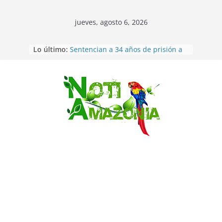
jueves, agosto 6, 2026
Pastaza: Puyo será sede
Lo último:
del XII Foro Social Panamazónico, d
e pueblos indígenas y sociedad
civil por la defensa de la Amazonía
Sentencian a 34 años de prisión a
implicados en caso de Alison,
Saltar
oriunda de Tena
Vozinha, el arquero sensación de
cabo Verde, ya llegó para
incorporarse a Colo Colo de Chile
Pastaza: la parroquia Diez de
Agosto eligió a su nueva reina por
su aniversario
La “deuda de sueño”: una alerta
sobre los efectos de dormir mal en
la salud física y mental