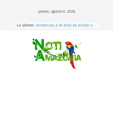
jueves, agosto 6, 2026
Lo último:
Sentencian a 34 años de prisión a
implicados en caso de Alison,
oriunda de Tena
Vozinha, el arquero sensación de
cabo Verde, ya llegó para
Saltar
incorporarse a Colo Colo de Chile
Pastaza: la parroquia Diez de
Agosto eligió a su nueva reina por
su aniversario
La “deuda de sueño”: una alerta
sobre los efectos de dormir mal en
la salud física y mental
Pastaza: Puyo será sede
del XII Foro Social Panamazónico, d
e pueblos indígenas y sociedad
civil por la defensa de la Amazonía