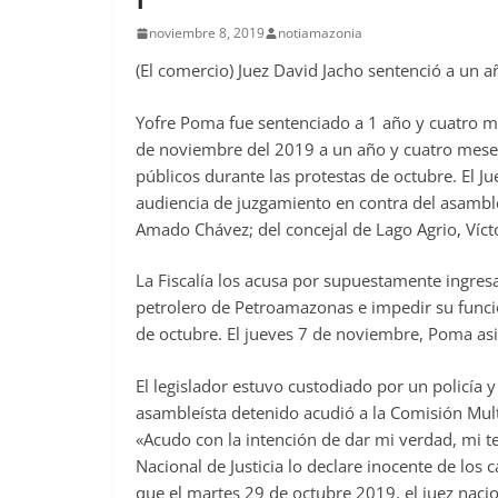
noviembre 8, 2019
notiamazonia
(El comercio) Juez David Jacho sentenció a un 
Yofre Poma fue sentenciado a 1 año y cuatro mes
de noviembre del 2019 a un año y cuatro meses
públicos durante las protestas de octubre. El Ju
audiencia de juzgamiento en contra del asamble
Amado Chávez; del concejal de Lago Agrio, Víct
La Fiscalía los acusa por supuestamente ingres
petrolero de Petroamazonas e impedir su funci
de octubre. El jueves 7 de noviembre, Poma asi
El legislador estuvo custodiado por un policía
asambleísta detenido acudió a la Comisión Multi
«Acudo con la intención de dar mi verdad, mi t
Nacional de Justicia lo declare inocente de los
que el martes 29 de octubre 2019, el juez naci