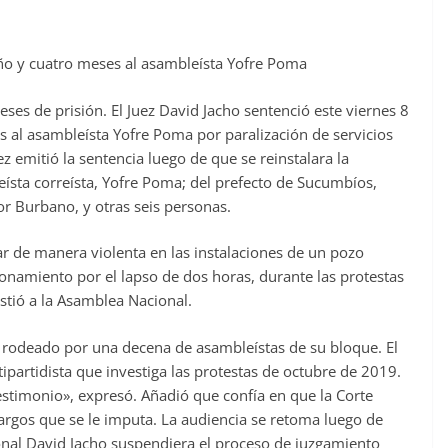
año y cuatro meses al asambleísta Yofre Poma
es de prisión. El Juez David Jacho sentenció este viernes 8
 al asambleísta Yofre Poma por paralización de servicios
ez emitió la sentencia luego de que se reinstalara la
ísta correísta, Yofre Poma; del prefecto de Sucumbíos,
or Burbano, y otras seis personas.
ar de manera violenta en las instalaciones de un pozo
onamiento por el lapso de dos horas, durante las protestas
stió a la Asamblea Nacional.
 y rodeado por una decena de asambleístas de su bloque. El
partidista que investiga las protestas de octubre de 2019.
estimonio», expresó. Añadió que confía en que la Corte
 cargos que se le imputa. La audiencia se retoma luego de
onal David Jacho suspendiera el proceso de juzgamiento