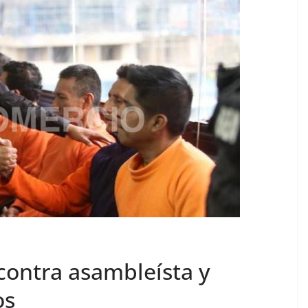
contra asambleísta y
os