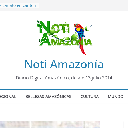
sicariato en cantón
venes de 22 años
ueron encontrados
to lopez
años de prisión a
so de Alison,
uero sensación de
legó para
Noti Amazonía
olo Colo de Chile
oquia Diez de
su nueva reina por
Diario Digital Amazónico, desde 13 julio 2014
EGIONAL
BELLEZAS AMAZÓNICAS
CULTURA
MUNDO