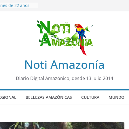
enes de 22 años
ueron encontrados
o lopez
ños de prisión a
o de Alison,
ero sensación de
egó para
lo Colo de Chile
quia Diez de
Noti Amazonía
u nueva reina por
ño”: una alerta
Diario Digital Amazónico, desde 13 julio 2014
 de dormir mal en
mental
EGIONAL
BELLEZAS AMAZÓNICAS
CULTURA
MUNDO