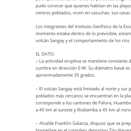
pudo conocer que quienes habitan en las playa
centros poblados, viven en casuchas, sus casas
Los integrantes del Instituto Geofísico de la Esc
momento estaba dentro de lo previsible, esta
volcán Sangay y el comportamiento de los ríos 
EL DATO:
– La actividad eruptiva se mantiene constante 
cumbre en dirección E-W. Su diámetro basal es 
aproximadamente 35 grados.
– El volcán Sangay está limitado al norte y sur
poblados más cercanos se encuentran en la pla
corresponde a los cantones de Palora, Huambo
a 40 km al sureste y Riobamba a 45 km al noroe
– Alcalde Franklin Galarza, dispuso que se pre
hospedaje en el complejo deportivo Tito Navarr