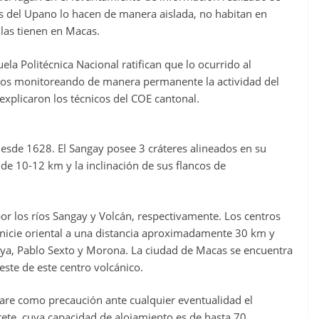
s del Upano lo hacen de manera aislada, no habitan en
 las tienen en Macas.
uela Politécnica Nacional ratifican que lo ocurrido al
mos monitoreando de manera permanente la actividad del
explicaron los técnicos del COE cantonal.
desde 1628. El Sangay posee 3 cráteres alineados en su
de 10-12 km y la inclinación de sus flancos de
 por los ríos Sangay y Volcán, respectivamente. Los centros
nicie oriental a una distancia aproximadamente 30 km y
ya, Pablo Sexto y Morona. La ciudad de Macas se encuentra
ste de este centro volcánico.
pare como precaución ante cualquier eventualidad el
ete, cuya capacidad de alojamiento es de hasta 70