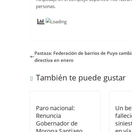
personas.
Pastaza: Federación de barrios de Puyo cambi
directiva en enero
También te puede gustar
Paro nacional:
Un be
Renuncia
fallec
Gobernador de
sinies
Morona Santiago
en vía