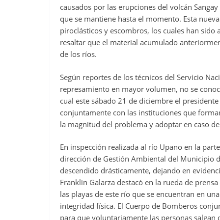
causados por las erupciones del volcán Sangay
que se mantiene hasta el momento. Esta nueva e
piroclásticos y escombros, los cuales han sid
resaltar que el material acumulado anteriorme
de los ríos.
Según reportes de los técnicos del Servicio Na
represamiento en mayor volumen, no se conoce
cual este sábado 21 de diciembre el presidente
conjuntamente con las instituciones que forman 
la magnitud del problema y adoptar en caso de 
En inspección realizada al río Upano en la part
dirección de Gestión Ambiental del Municipio 
descendido drásticamente, dejando en evidencia
Franklin Galarza destacó en la rueda de prensa
las playas de este río que se encuentran en una 
integridad física. El Cuerpo de Bomberos conjun
para que voluntariamente las personas salgan d