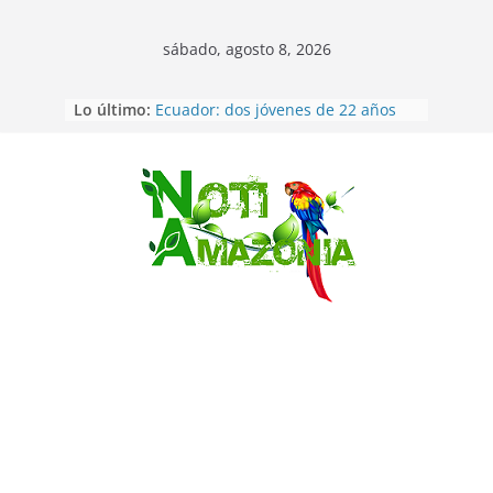
sábado, agosto 8, 2026
Lo último:
Ecuador: dos jóvenes de 22 años
desaparecidos fueron encontrados
muertos en Puerto lopez
Sentencian a 34 años de prisión a
implicados en caso de Alison,
Saltar
oriunda de Tena
Vozinha, el arquero sensación de
cabo Verde, ya llegó para
incorporarse a Colo Colo de Chile
Pastaza: la parroquia Diez de
Agosto eligió a su nueva reina por
su aniversario
Napo: presunto sicariato en cantón
Archidona