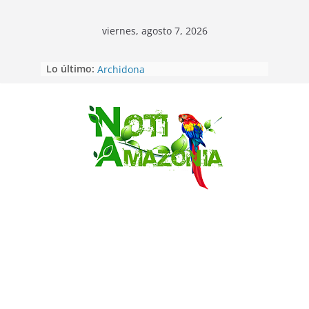
viernes, agosto 7, 2026
Lo último:
Napo: presunto sicariato en cantón
Archidona
Ecuador: dos jóvenes de 22 años
desaparecidos fueron encontrados
muertos en Puerto lopez
Saltar
Sentencian a 34 años de prisión a
implicados en caso de Alison,
oriunda de Tena
Vozinha, el arquero sensación de
cabo Verde, ya llegó para
incorporarse a Colo Colo de Chile
Pastaza: la parroquia Diez de
Agosto eligió a su nueva reina por
su aniversario