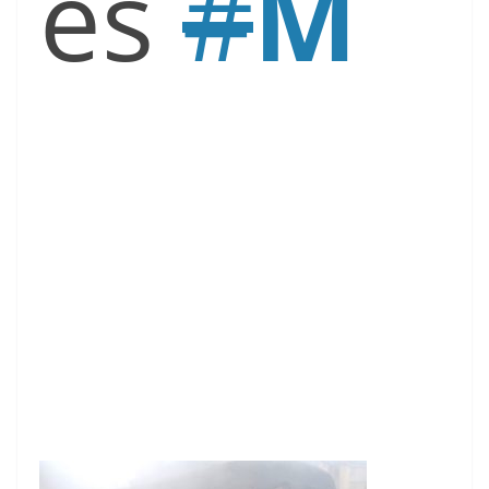
es
#
M