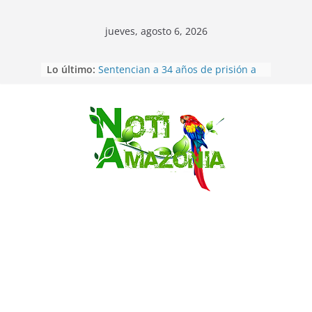
jueves, agosto 6, 2026
Lo último:
Sentencian a 34 años de prisión a
implicados en caso de Alison,
oriunda de Tena
Vozinha, el arquero sensación de
cabo Verde, ya llegó para
Saltar
incorporarse a Colo Colo de Chile
Pastaza: la parroquia Diez de
Agosto eligió a su nueva reina por
su aniversario
La “deuda de sueño”: una alerta
sobre los efectos de dormir mal en
la salud física y mental
Pastaza: Puyo será sede
del XII Foro Social Panamazónico, d
e pueblos indígenas y sociedad
civil por la defensa de la Amazonía