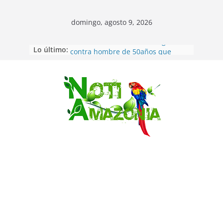
domingo, agosto 9, 2026
Lo último:
Pastaza: Fiscal no emite cargos
contra hombre de 50años que
mantenía relacion de «noviazgo»
con una menor de10 años en
frontera sur
Saltar
Napo: presunto sicariato en cantón
Archidona
Ecuador: dos jóvenes de 22 años
desaparecidos fueron encontrados
muertos en Puerto lopez
Sentencian a 34 años de prisión a
implicados en caso de Alison,
oriunda de Tena
Vozinha, el arquero sensación de
cabo Verde, ya llegó para
incorporarse a Colo Colo de Chile