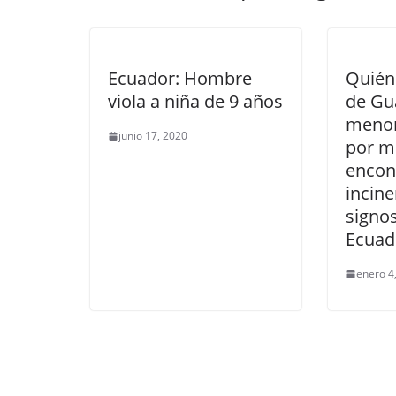
Ecuador: Hombre
Quién
viola a niña de 9 años
de Gua
menor
junio 17, 2020
por mi
encon
incin
signos
Ecuad
enero 4