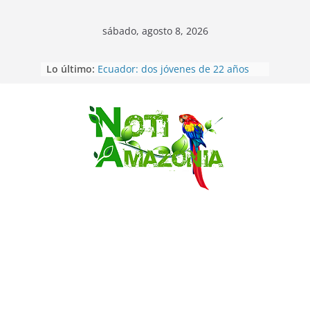
sábado, agosto 8, 2026
Lo último:
Ecuador: dos jóvenes de 22 años
desaparecidos fueron encontrados
muertos en Puerto lopez
Sentencian a 34 años de prisión a
implicados en caso de Alison,
Saltar
oriunda de Tena
Vozinha, el arquero sensación de
cabo Verde, ya llegó para
incorporarse a Colo Colo de Chile
Pastaza: la parroquia Diez de
Agosto eligió a su nueva reina por
su aniversario
Napo: presunto sicariato en cantón
Archidona