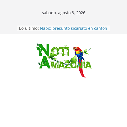
sábado, agosto 8, 2026
Lo último:
Napo: presunto sicariato en cantón
Archidona
Ecuador: dos jóvenes de 22 años
desaparecidos fueron encontrados
muertos en Puerto lopez
Saltar
Sentencian a 34 años de prisión a
implicados en caso de Alison,
oriunda de Tena
Vozinha, el arquero sensación de
cabo Verde, ya llegó para
incorporarse a Colo Colo de Chile
Pastaza: la parroquia Diez de
Agosto eligió a su nueva reina por
su aniversario