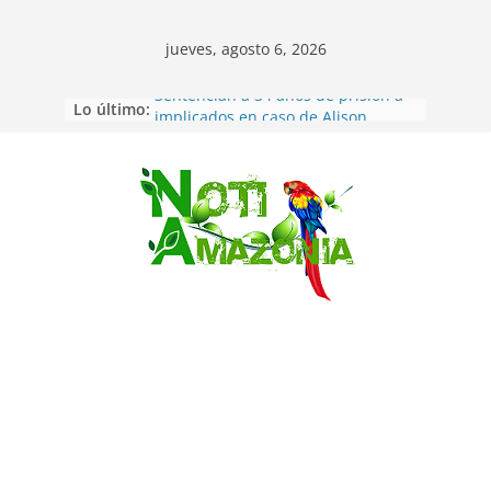
jueves, agosto 6, 2026
Lo último:
Sentencian a 34 años de prisión a
implicados en caso de Alison,
oriunda de Tena
Vozinha, el arquero sensación de
cabo Verde, ya llegó para
Saltar
incorporarse a Colo Colo de Chile
Pastaza: la parroquia Diez de
Agosto eligió a su nueva reina por
su aniversario
La “deuda de sueño”: una alerta
sobre los efectos de dormir mal en
la salud física y mental
Pastaza: Puyo será sede
del XII Foro Social Panamazónico, d
e pueblos indígenas y sociedad
civil por la defensa de la Amazonía