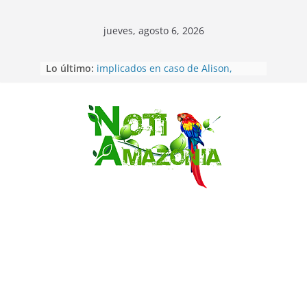
jueves, agosto 6, 2026
Sentencian a 34 años de prisión a
Lo último:
implicados en caso de Alison,
oriunda de Tena
Vozinha, el arquero sensación de
cabo Verde, ya llegó para
Saltar
incorporarse a Colo Colo de Chile
Pastaza: la parroquia Diez de
Agosto eligió a su nueva reina por
su aniversario
La “deuda de sueño”: una alerta
sobre los efectos de dormir mal en
la salud física y mental
Pastaza: Puyo será sede
del XII Foro Social Panamazónico, d
e pueblos indígenas y sociedad
civil por la defensa de la Amazonía