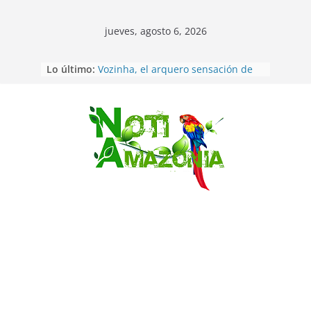
jueves, agosto 6, 2026
Sentencian a 34 años de prisión a
Lo último:
implicados en caso de Alison,
oriunda de Tena
Vozinha, el arquero sensación de
cabo Verde, ya llegó para
incorporarse a Colo Colo de Chile
Saltar
Pastaza: la parroquia Diez de
Agosto eligió a su nueva reina por
su aniversario
La “deuda de sueño”: una alerta
sobre los efectos de dormir mal en
la salud física y mental
Pastaza: Puyo será sede
del XII Foro Social Panamazónico, d
e pueblos indígenas y sociedad
civil por la defensa de la Amazonía