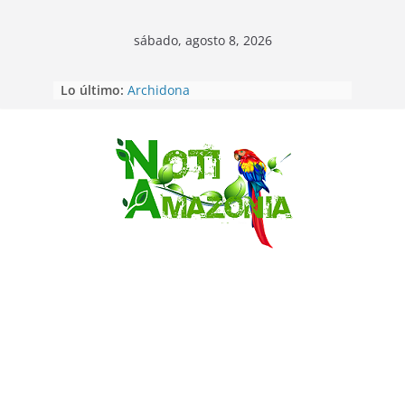
sábado, agosto 8, 2026
Lo último:
Napo: presunto sicariato en cantón
Archidona
Ecuador: dos jóvenes de 22 años
desaparecidos fueron encontrados
muertos en Puerto lopez
Saltar
Sentencian a 34 años de prisión a
implicados en caso de Alison,
oriunda de Tena
Vozinha, el arquero sensación de
cabo Verde, ya llegó para
incorporarse a Colo Colo de Chile
Pastaza: la parroquia Diez de
Agosto eligió a su nueva reina por
su aniversario