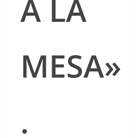
A LA
MESA»
.