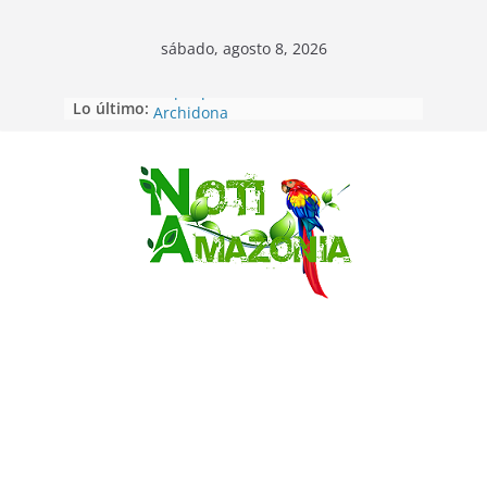
sábado, agosto 8, 2026
Lo último:
Napo: presunto sicariato en cantón
Archidona
Ecuador: dos jóvenes de 22 años
desaparecidos fueron encontrados
muertos en Puerto lopez
Saltar
Sentencian a 34 años de prisión a
implicados en caso de Alison,
oriunda de Tena
Vozinha, el arquero sensación de
cabo Verde, ya llegó para
incorporarse a Colo Colo de Chile
Pastaza: la parroquia Diez de
Agosto eligió a su nueva reina por
su aniversario