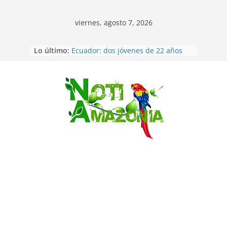
viernes, agosto 7, 2026
Lo último:
Ecuador: dos jóvenes de 22 años
desaparecidos fueron encontrados
muertos en Puerto lopez
Sentencian a 34 años de prisión a
implicados en caso de Alison,
Saltar
oriunda de Tena
Vozinha, el arquero sensación de
cabo Verde, ya llegó para
incorporarse a Colo Colo de Chile
Pastaza: la parroquia Diez de
Agosto eligió a su nueva reina por
su aniversario
La “deuda de sueño”: una alerta
sobre los efectos de dormir mal en
la salud física y mental