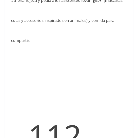
#therians_ecu y pedía a los asistentes llevar
“gear”
(máscaras,
colas y accesorios inspirados en animales) y comida para
compartir.
112