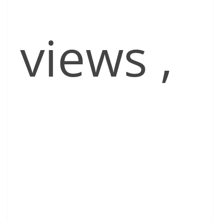
views
,