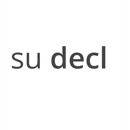
su
decl