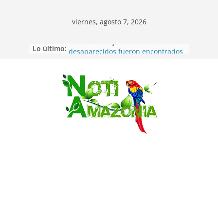
viernes, agosto 7, 2026
Lo último:
Ecuador: dos jóvenes de 22 años
desaparecidos fueron encontrados
muertos en Puerto lopez
Sentencian a 34 años de prisión a
implicados en caso de Alison,
Saltar
oriunda de Tena
Vozinha, el arquero sensación de
cabo Verde, ya llegó para
incorporarse a Colo Colo de Chile
Pastaza: la parroquia Diez de
Agosto eligió a su nueva reina por
su aniversario
La “deuda de sueño”: una alerta
sobre los efectos de dormir mal en
la salud física y mental