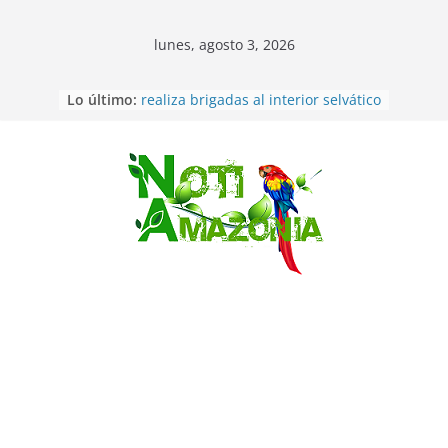
lunes, agosto 3, 2026
Lo último:
Morona Santiago: Prefectura
realiza brigadas al interior selvático
en el cantón Taisha
Pastaza. Hallan sin vida a
conductor que estuvo
Saltar
desaparecido, socio de la
cooperativa los Tayos, de Puyo.
(Opinión) Que pasa con el Rio Puyo
y la defensa indígena?
Terremoto de 7.1 sacude Japón
Pastaza:PROHIBIDO LIBAR Y
ORINAR EN LAS CALLES Y ACERAS
DE PUYO