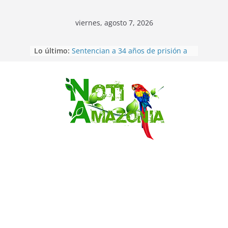
viernes, agosto 7, 2026
Ecuador: dos jóvenes de 22 años
Lo último:
desaparecidos fueron encontrados
muertos en Puerto lopez
Sentencian a 34 años de prisión a
implicados en caso de Alison,
oriunda de Tena
Saltar
Vozinha, el arquero sensación de
cabo Verde, ya llegó para
incorporarse a Colo Colo de Chile
Pastaza: la parroquia Diez de
Agosto eligió a su nueva reina por
su aniversario
La “deuda de sueño”: una alerta
sobre los efectos de dormir mal en
la salud física y mental