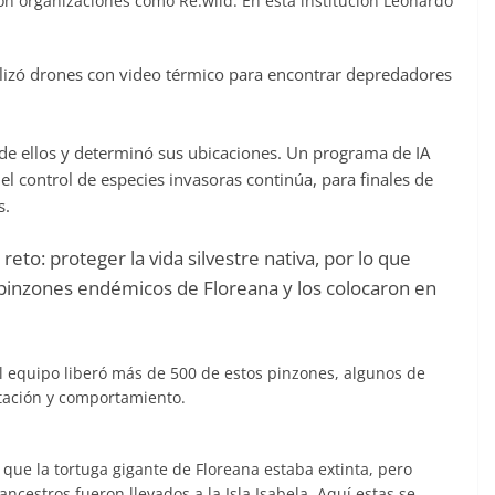
ron organizaciones como Re:wild. En esta institución Leonardo
tilizó drones con video térmico para encontrar depredadores
e ellos y determinó sus ubicaciones. Un programa de IA
el control de especies invasoras continúa, para finales de
s.
reto: proteger la vida silvestre nativa, por lo que
 pinzones endémicos de Floreana y los colocaron en
l equipo liberó más de 500 de estos pinzones, algunos de
tación y comportamiento.
ue la tortuga gigante de Floreana estaba extinta, pero
cestros fueron llevados a la Isla Isabela. Aquí estas se