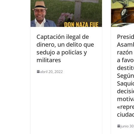
Captación ilegal de
Presid
dinero, un delito que
Asamb
sedujo a policías y
razón 
militares
a favo
desti
abril 20, 2022
Según 
Saquic
decis
motiv
«repre
ciuda
junio 3