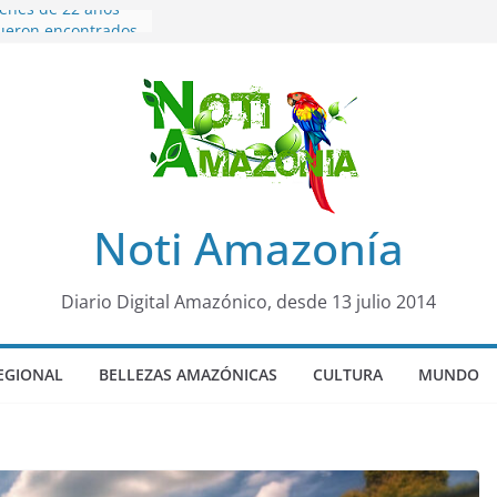
venes de 22 años
ueron encontrados
to lopez
años de prisión a
so de Alison,
uero sensación de
legó para
olo Colo de Chile
oquia Diez de
Noti Amazonía
su nueva reina por
ño”: una alerta
Diario Digital Amazónico, desde 13 julio 2014
s de dormir mal en
 mental
EGIONAL
BELLEZAS AMAZÓNICAS
CULTURA
MUNDO