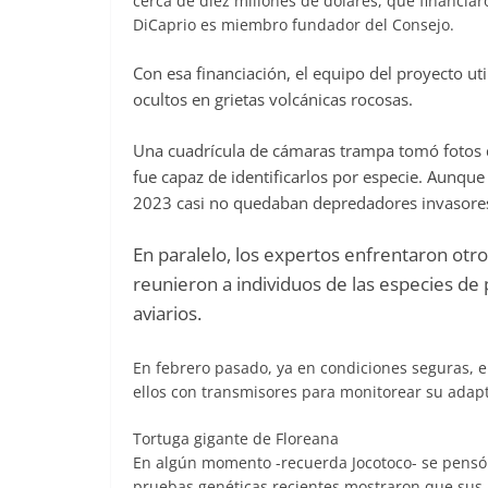
cerca de diez millones de dólares, que financia
DiCaprio es miembro fundador del Consejo.
Con esa financiación, el equipo del proyecto u
ocultos en grietas volcánicas rocosas.
Una cuadrícula de cámaras trampa tomó fotos d
fue capaz de identificarlos por especie. Aunque 
2023 casi no quedaban depredadores invasore
En paralelo, los expertos enfrentaron otro 
reunieron a individuos de las especies de
aviarios.
En febrero pasado, ya en condiciones seguras, e
ellos con transmisores para monitorear su adap
Tortuga gigante de Floreana
En algún momento -recuerda Jocotoco- se pensó q
pruebas genéticas recientes mostraron que sus an