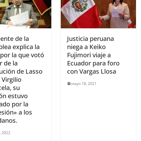
ente de la
Justicia peruana
lea explica la
niega a Keiko
por la que votó
Fujimori viaje a
r de la
Ecuador para foro
tución de Lasso
con Vargas Llosa
Virgilio
mayo 18, 2021
ela, su
ión estuvo
ado por la
sión» a los
danos.
0, 2022