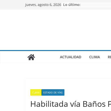
Saltar
jueves, agosto 6, 2026
Lo último:
al
contenido
ACTUALIDAD
CLIMA
R
CLIMA
ESTADO DE VÍAS
Habilitada vía Baños 