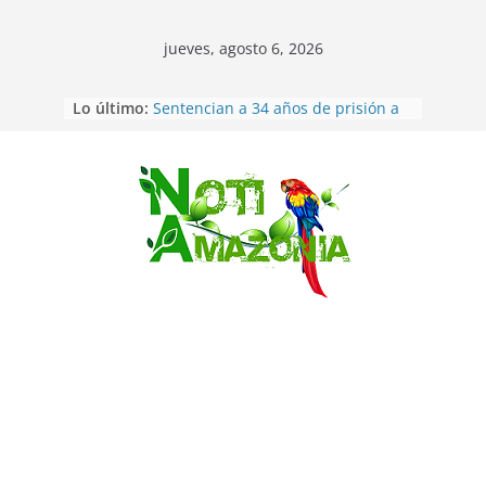
jueves, agosto 6, 2026
Lo último:
Sentencian a 34 años de prisión a
implicados en caso de Alison,
oriunda de Tena
Vozinha, el arquero sensación de
cabo Verde, ya llegó para
Saltar
incorporarse a Colo Colo de Chile
Pastaza: la parroquia Diez de
Agosto eligió a su nueva reina por
su aniversario
La “deuda de sueño”: una alerta
sobre los efectos de dormir mal en
la salud física y mental
Pastaza: Puyo será sede
del XII Foro Social Panamazónico, d
e pueblos indígenas y sociedad
civil por la defensa de la Amazonía