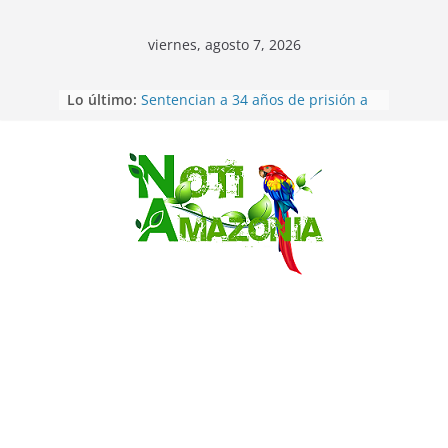
viernes, agosto 7, 2026
Ecuador: dos jóvenes de 22 años
Lo último:
desaparecidos fueron encontrados
muertos en Puerto lopez
Sentencian a 34 años de prisión a
implicados en caso de Alison,
oriunda de Tena
Saltar
Vozinha, el arquero sensación de
cabo Verde, ya llegó para
incorporarse a Colo Colo de Chile
Pastaza: la parroquia Diez de
Agosto eligió a su nueva reina por
su aniversario
La “deuda de sueño”: una alerta
sobre los efectos de dormir mal en
la salud física y mental