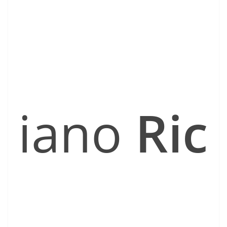
iano
Ric