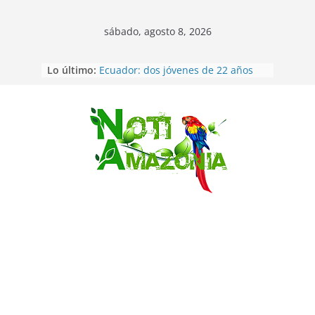
sábado, agosto 8, 2026
Napo: presunto sicariato en cantón
Lo último:
Archidona
Ecuador: dos jóvenes de 22 años
desaparecidos fueron encontrados
muertos en Puerto lopez
Sentencian a 34 años de prisión a
Saltar
implicados en caso de Alison,
oriunda de Tena
Vozinha, el arquero sensación de
cabo Verde, ya llegó para
incorporarse a Colo Colo de Chile
Pastaza: la parroquia Diez de
Agosto eligió a su nueva reina por
su aniversario