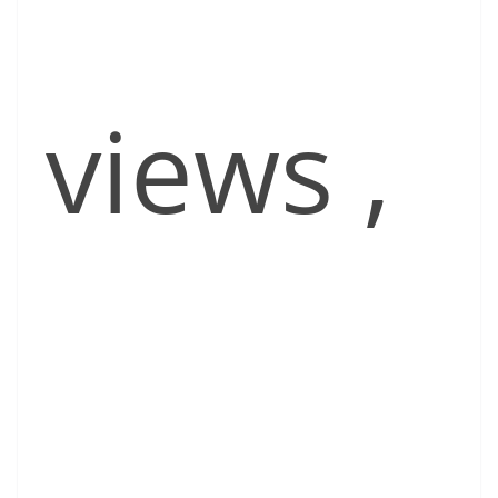
views
,