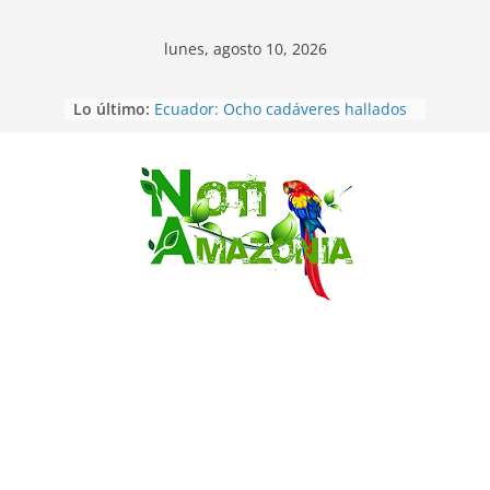
lunes, agosto 10, 2026
Lo último:
Ecuador: Ocho cadáveres hallados
en fosas comunes en Pucará
Pastaza: Feria de la Diez de agosto
atrajo a miles de personas en la
edición 2026 (video)
Saltar
Pastaza: Fiscal no emite cargos
contra hombre de 50años que
mantenía relacion de «noviazgo»
con una menor de10 años en
frontera sur
Napo: presunto sicariato en cantón
Archidona
Ecuador: dos jóvenes de 22 años
desaparecidos fueron encontrados
muertos en Puerto lopez