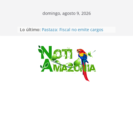
domingo, agosto 9, 2026
Lo último:
Pastaza: Fiscal no emite cargos
contra hombre de 50años que
mantenía relacion de «noviazgo»
con una menor de10 años en
frontera sur
Saltar
Napo: presunto sicariato en cantón
Archidona
Ecuador: dos jóvenes de 22 años
desaparecidos fueron encontrados
muertos en Puerto lopez
Sentencian a 34 años de prisión a
implicados en caso de Alison,
oriunda de Tena
Vozinha, el arquero sensación de
cabo Verde, ya llegó para
incorporarse a Colo Colo de Chile