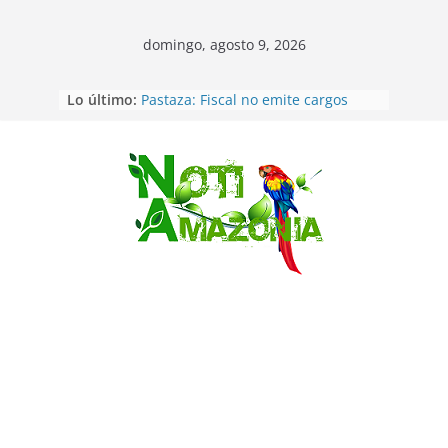
domingo, agosto 9, 2026
Lo último:
Pastaza: Fiscal no emite cargos
contra hombre de 50años que
mantenía relacion de «noviazgo»
con una menor de10 años en
frontera sur
Saltar
Napo: presunto sicariato en cantón
Archidona
Ecuador: dos jóvenes de 22 años
desaparecidos fueron encontrados
muertos en Puerto lopez
Sentencian a 34 años de prisión a
implicados en caso de Alison,
oriunda de Tena
Vozinha, el arquero sensación de
cabo Verde, ya llegó para
incorporarse a Colo Colo de Chile