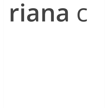
riana
c