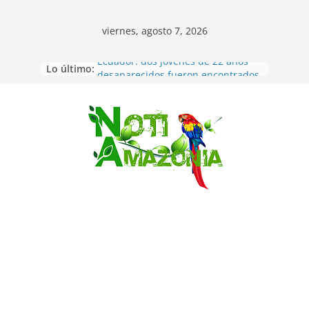
viernes, agosto 7, 2026
Lo último:
Ecuador: dos jóvenes de 22 años
desaparecidos fueron encontrados
muertos en Puerto lopez
Sentencian a 34 años de prisión a
implicados en caso de Alison,
Saltar
oriunda de Tena
Vozinha, el arquero sensación de
cabo Verde, ya llegó para
incorporarse a Colo Colo de Chile
Pastaza: la parroquia Diez de
Agosto eligió a su nueva reina por
su aniversario
La “deuda de sueño”: una alerta
sobre los efectos de dormir mal en
la salud física y mental