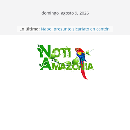
domingo, agosto 9, 2026
Pastaza: Fiscal no emite cargos
Lo último:
contra hombre de 50años que
mantenía relacion de «noviazgo»
con una menor de10 años en
frontera sur
Saltar
Napo: presunto sicariato en cantón
Archidona
Ecuador: dos jóvenes de 22 años
desaparecidos fueron encontrados
muertos en Puerto lopez
Sentencian a 34 años de prisión a
implicados en caso de Alison,
oriunda de Tena
Vozinha, el arquero sensación de
cabo Verde, ya llegó para
incorporarse a Colo Colo de Chile