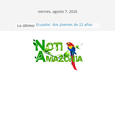
viernes, agosto 7, 2026
Lo último:
Ecuador: dos jóvenes de 22 años
desaparecidos fueron encontrados
muertos en Puerto lopez
Sentencian a 34 años de prisión a
implicados en caso de Alison,
Saltar
oriunda de Tena
Vozinha, el arquero sensación de
cabo Verde, ya llegó para
incorporarse a Colo Colo de Chile
Pastaza: la parroquia Diez de
Agosto eligió a su nueva reina por
su aniversario
La “deuda de sueño”: una alerta
sobre los efectos de dormir mal en
la salud física y mental