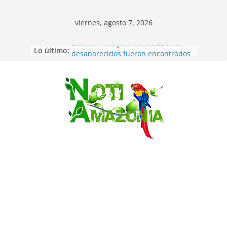
viernes, agosto 7, 2026
Lo último:
Ecuador: dos jóvenes de 22 años
desaparecidos fueron encontrados
muertos en Puerto lopez
Sentencian a 34 años de prisión a
implicados en caso de Alison,
Saltar
oriunda de Tena
Vozinha, el arquero sensación de
cabo Verde, ya llegó para
incorporarse a Colo Colo de Chile
Pastaza: la parroquia Diez de
Agosto eligió a su nueva reina por
su aniversario
La “deuda de sueño”: una alerta
sobre los efectos de dormir mal en
la salud física y mental