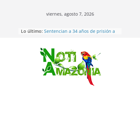
viernes, agosto 7, 2026
Ecuador: dos jóvenes de 22 años
Lo último:
desaparecidos fueron encontrados
muertos en Puerto lopez
Sentencian a 34 años de prisión a
implicados en caso de Alison,
Saltar
oriunda de Tena
Vozinha, el arquero sensación de
cabo Verde, ya llegó para
incorporarse a Colo Colo de Chile
Pastaza: la parroquia Diez de
Agosto eligió a su nueva reina por
su aniversario
La “deuda de sueño”: una alerta
sobre los efectos de dormir mal en
la salud física y mental