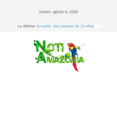
jueves, agosto 6, 2026
Lo último:
Ecuador: dos jóvenes de 22 años
desaparecidos fueron encontrados
muertos en Puerto lopez
Sentencian a 34 años de prisión a
implicados en caso de Alison,
Saltar
oriunda de Tena
Vozinha, el arquero sensación de
cabo Verde, ya llegó para
incorporarse a Colo Colo de Chile
Pastaza: la parroquia Diez de
Agosto eligió a su nueva reina por
su aniversario
La “deuda de sueño”: una alerta
sobre los efectos de dormir mal en
la salud física y mental