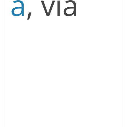
a
, via