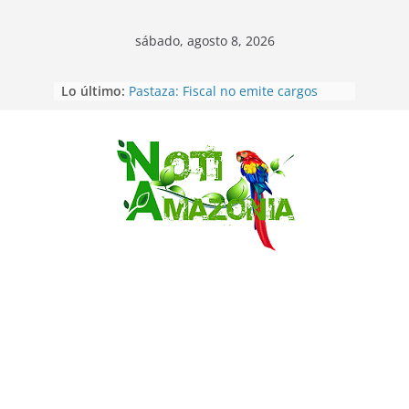
sábado, agosto 8, 2026
Lo último:
Pastaza: Fiscal no emite cargos
contra hombre de 50años que
mantenía relacion de «noviazgo»
con una menor de10 años en
frontera sur
Saltar
Napo: presunto sicariato en cantón
Archidona
Ecuador: dos jóvenes de 22 años
desaparecidos fueron encontrados
muertos en Puerto lopez
Sentencian a 34 años de prisión a
implicados en caso de Alison,
oriunda de Tena
Vozinha, el arquero sensación de
cabo Verde, ya llegó para
incorporarse a Colo Colo de Chile