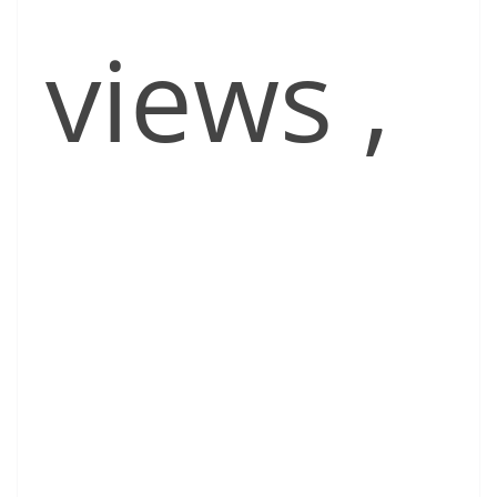
views
,