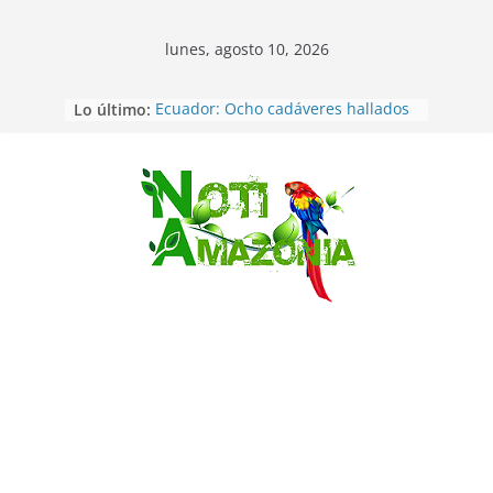
lunes, agosto 10, 2026
Lo último:
Ecuador: Ocho cadáveres hallados
en fosas comunes en Pucará
Pastaza: Feria de la Diez de agosto
atrajo a miles de personas en la
edición 2026 (video)
Saltar
Pastaza: Fiscal no emite cargos
contra hombre de 50años que
mantenía relacion de «noviazgo»
con una menor de10 años en
frontera sur
Napo: presunto sicariato en cantón
Archidona
Ecuador: dos jóvenes de 22 años
desaparecidos fueron encontrados
muertos en Puerto lopez