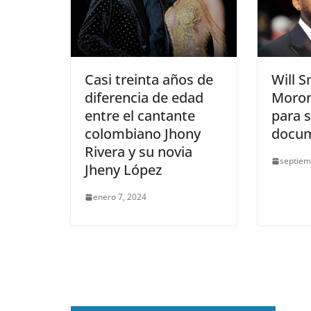
Casi treinta años de
Will S
diferencia de edad
Moron
entre el cantante
para 
colombiano Jhony
docum
Rivera y su novia
septiem
Jheny López
enero 7, 2024