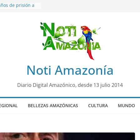
ños de prisión a
o de Alison,
ero sensación de
egó para
lo Colo de Chile
quia Diez de
u nueva reina por
ño”: una alerta
Noti Amazonía
 de dormir mal en
mental
rá sede
Diario Digital Amazónico, desde 13 julio 2014
al Panamazónico, d
nas y sociedad
nsa de la Amazonía
EGIONAL
BELLEZAS AMAZÓNICAS
CULTURA
MUNDO