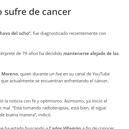
o sufre de cancer
Chavo del ocho”
, fue diagnosticado recientemente con
ntérprete de 79 años ha decidido
mantenerse alejado de las
s Moreno
, quien durante un
live
en su canal de YouTube
 que actualmente se encuentran enfrentando el cáncer,
 la noticia con fe y optimismo. Asimismo, ya inició el
 mal. “Está tomando radioterapias, está bien, él sigue
 de buena manera”, indicó.
ue ha estado buscando a
Carlos Villagrán
a fin de conocer