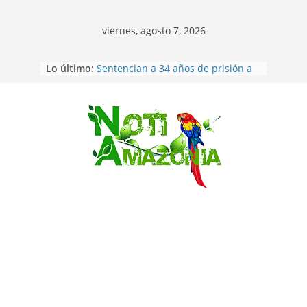
viernes, agosto 7, 2026
Ecuador: dos jóvenes de 22 años
Lo último:
desaparecidos fueron encontrados
muertos en Puerto lopez
Sentencian a 34 años de prisión a
implicados en caso de Alison,
oriunda de Tena
Saltar
Vozinha, el arquero sensación de
cabo Verde, ya llegó para
incorporarse a Colo Colo de Chile
Pastaza: la parroquia Diez de
Agosto eligió a su nueva reina por
su aniversario
La “deuda de sueño”: una alerta
sobre los efectos de dormir mal en
la salud física y mental