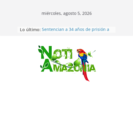
miércoles, agosto 5, 2026
Lo último:
Sentencian a 34 años de prisión a
implicados en caso de Alison,
oriunda de Tena
Vozinha, el arquero sensación de
cabo Verde, ya llegó para
Saltar
incorporarse a Colo Colo de Chile
Pastaza: la parroquia Diez de
Agosto eligió a su nueva reina por
su aniversario
La “deuda de sueño”: una alerta
sobre los efectos de dormir mal en
la salud física y mental
Pastaza: Puyo será sede
del XII Foro Social Panamazónico, d
e pueblos indígenas y sociedad
civil por la defensa de la Amazonía