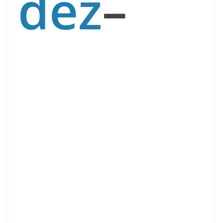
dez
–