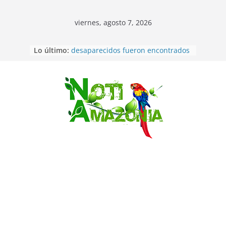
viernes, agosto 7, 2026
Lo último:
Ecuador: dos jóvenes de 22 años
desaparecidos fueron encontrados
muertos en Puerto lopez
Sentencian a 34 años de prisión a
implicados en caso de Alison,
Saltar
oriunda de Tena
Vozinha, el arquero sensación de
cabo Verde, ya llegó para
incorporarse a Colo Colo de Chile
Pastaza: la parroquia Diez de
Agosto eligió a su nueva reina por
su aniversario
La “deuda de sueño”: una alerta
sobre los efectos de dormir mal en
la salud física y mental