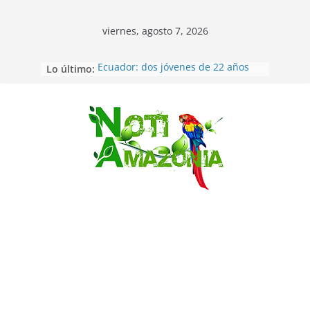
viernes, agosto 7, 2026
Lo último:
Ecuador: dos jóvenes de 22 años
desaparecidos fueron encontrados
muertos en Puerto lopez
Sentencian a 34 años de prisión a
implicados en caso de Alison,
Saltar
oriunda de Tena
Vozinha, el arquero sensación de
cabo Verde, ya llegó para
incorporarse a Colo Colo de Chile
Pastaza: la parroquia Diez de
Agosto eligió a su nueva reina por
su aniversario
La “deuda de sueño”: una alerta
sobre los efectos de dormir mal en
la salud física y mental